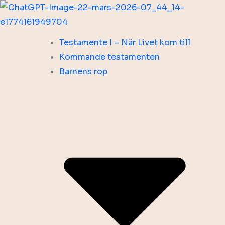
Hoppa
till
innehåll
Testamente I – När Livet kom till
Kommande testamenten
Barnens rop