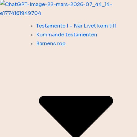
Hoppa
till
innehåll
Testamente I – När Livet kom till
Kommande testamenten
Barnens rop