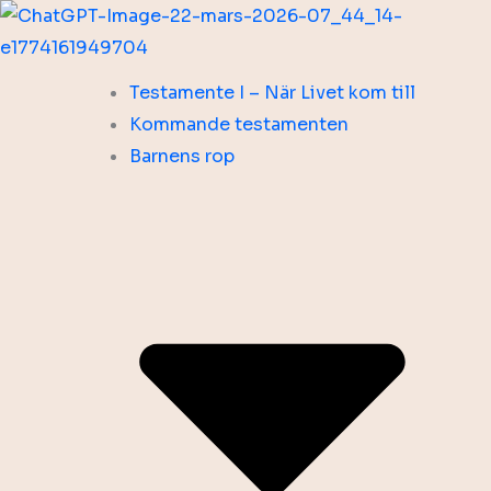
Hoppa
till
innehåll
Testamente I – När Livet kom till
Kommande testamenten
Barnens rop