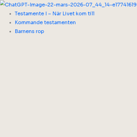
Hoppa
till
Testamente I – När Livet kom till
innehåll
Kommande testamenten
Barnens rop