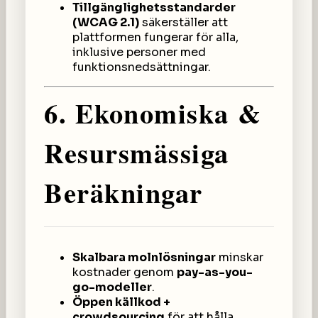
Tillgänglighetsstandarder
(WCAG 2.1)
säkerställer att
plattformen fungerar för alla,
inklusive personer med
funktionsnedsättningar.
6. Ekonomiska &
Resursmässiga
Beräkningar
Skalbara molnlösningar
minskar
kostnader genom
pay-as-you-
go-modeller
.
Öppen källkod +
crowdsourcing
för att hålla